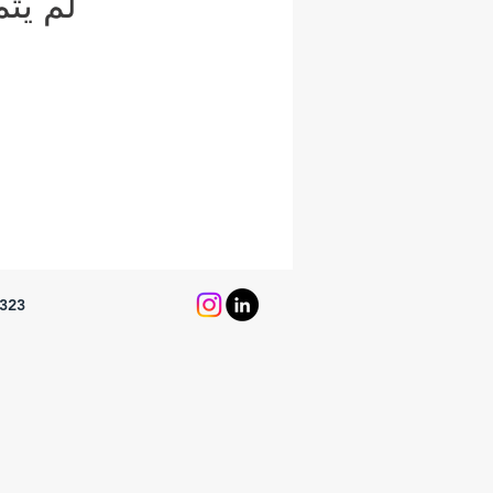
لم يت
8323