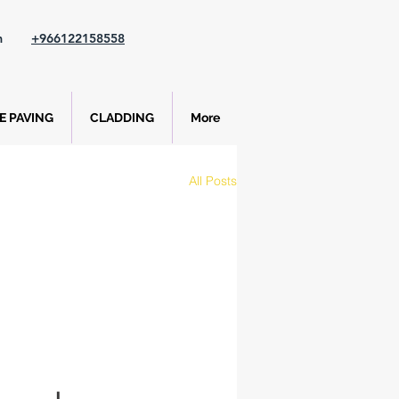
m
+966122158558
 PAVING
CLADDING
More
All Posts