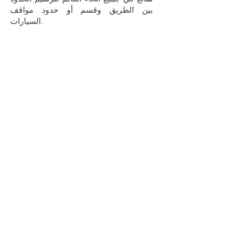
بين الطريق وقسم أو حدود مواقف
السيارات.
الوقوف على كيربستون
تتميز أحجار Kerbstones Upstand
المعروفة أيضًا باسم Bullstone
Kerbstones بحافة مستديرة مقاس 19 مم.
تريف كيربستون
تُستخدم أحجار الرصيف Trief كحواجز احتواء
لضمان سير السيارات بسرعات تتراوح بين
30-60 كم/ساعة وردع المشاة من العبور
في أجزاء معينة
حاجز كيربستون
تُستخدم أحجار الرصيف الحاجزة لترسيم
الحدود أو التقسيم بين الطريق
مزراب كيربستون
يتم استخدام أحجار الرصيف للمزاريب على
جانب الطرق، مما يسمح بمرور المياه إلى